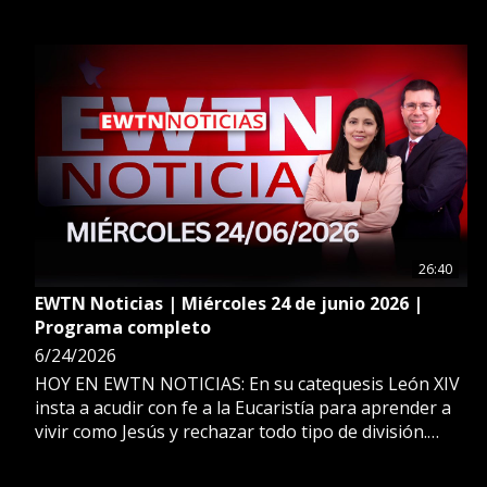
ADEMÁS: León XIV envía ayuda humanitaria y
expresa su cercanía a los venezolanos. ESTO Y MÁS
EN EWTN NOTICIAS.
26:40
EWTN Noticias | Miércoles 24 de junio 2026 |
Programa completo
6/24/2026
HOY EN EWTN NOTICIAS: En su catequesis León XIV
insta a acudir con fe a la Eucaristía para aprender a
vivir como Jesús y rechazar todo tipo de división.
ADEMÁS: En medio de las tensiones entre Estados
Unidos y Cuba, cobra fuerza el legado de apoyo al