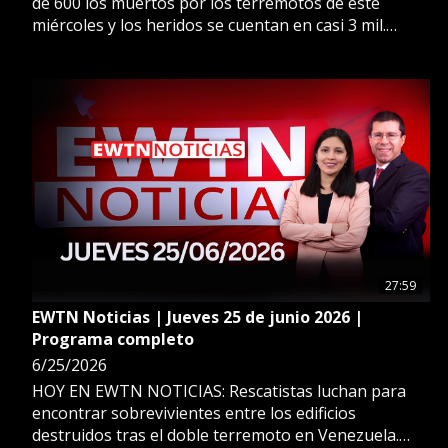
de 600 los muertos por los terremotos de este
miércoles y los heridos se cuentan en casi 3 mil.
ADEMÁS: Los venezolanos de a pie responden a la
necesidad de más rescatistas y se unen con sus
propios medios a la búsqueda de sobrevivientes.
ESTO Y MÁS EN EWTN NOTICIAS.
27:59
EWTN Noticias | Jueves 25 de junio 2026 |
Programa completo
6/25/2026
HOY EN EWTN NOTICIAS: Rescatistas luchan para
encontrar sobrevivientes entre los edificios
destruidos tras el doble terremoto en Venezuela.