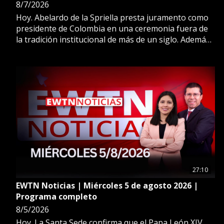
8/7/2026
Hoy. Abelardo de la Spriella presta juramento como
presidente de Colombia en una ceremonia fuera de
la tradición institucional de más de un siglo. Además:
La Iglesia en Argentina intensifica los preparativos
para recibir a León XIV y comparte una oración
titulada “Bienvenido Papa León: Peregrino de la paz”.
Más en EWTN Noticias.
27:10
EWTN Noticias | Miércoles 5 de agosto 2026 |
Programa completo
8/5/2026
Hoy. La Santa Sede confirma que el Papa León XIV