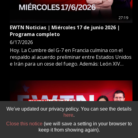
27:19
EWTN Noticias | Miércoles 17 de junio 2026 |
Programa completo
6/17/2026
Hoy. La Cumbre del G-7 en Francia culmina con el
respaldo al acuerdo preliminar entre Estados Unidos
e Irán para un cese del fuego. Además: León XIV
celebra los avances en el entendimiento entre Irán y
Estados Unidos como resultado del diálogo y la
negociación. Más en Ewtn Noticias.
We've updated our privacy policy. You can see the details
here
.
Close this notice
(we will save a setting in your browser to
keep it from showing again).