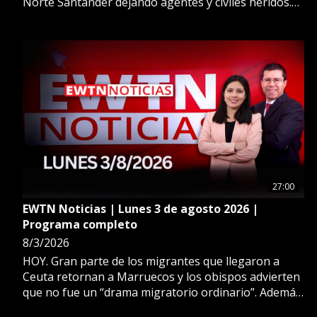
Norte Santander dejando agentes y civiles heridos.
Además: El gobierno de España aumenta a 72 mil los
migrantes que llegaron a Ceuta. Analizamos la
inmigración ilegal en Europa. Más en EWTN Noticias.
27:00
EWTN Noticias | Lunes 3 de agosto 2026 |
Programa completo
8/3/2026
HOY. Gran parte de los migrantes que llegaron a
Ceuta retornan a Marruecos y los obispos advierten
que no fue un “drama migratorio ordinario”. Además:
El dictador de Nicaragua, Daniel Ortega, anuncia que