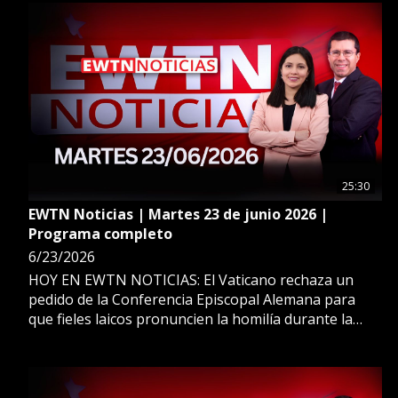
migrante del sacerdote cubano Félix Varela, cuya
causa de canonización avanza. ESTO Y MÁS EN
EWTN NOTICIAS.
25:30
EWTN Noticias | Martes 23 de junio 2026 |
Programa completo
6/23/2026
HOY EN EWTN NOTICIAS: El Vaticano rechaza un
pedido de la Conferencia Episcopal Alemana para
que fieles laicos pronuncien la homilía durante la
Misa. ADEMÁS: Conocemos las recientes decisiones
de León XIV en materia de abusos sexuales y
reacciones de asociaciones de víctimas. ESTO Y MÁS
EN EWTN NOTICIAS.