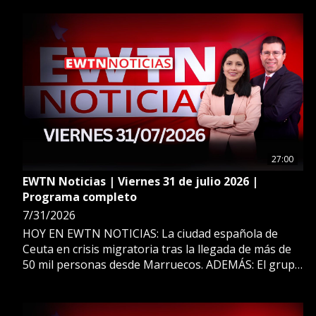
sí habrá elecciones pero excluyendo a los partidos de
la oposición. Más en EWTN Noticias.
27:00
EWTN Noticias | Viernes 31 de julio 2026 |
Programa completo
7/31/2026
HOY EN EWTN NOTICIAS: La ciudad española de
Ceuta en crisis migratoria tras la llegada de más de
50 mil personas desde Marruecos. ADEMÁS: El grupo
extremista Hamás acepta desarmarse en Gaza a
cambio de que Israel cese la agresión y retire sus
tropas. ESTO Y MÁS EN EWTN NOTICIAS