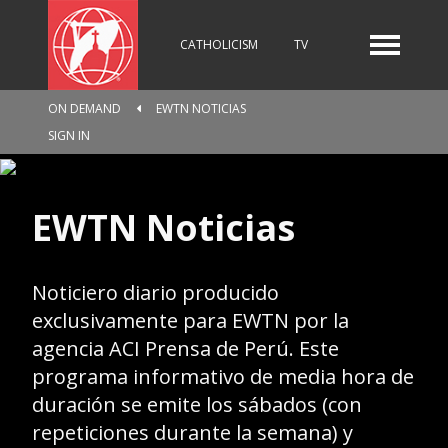
CATHOLICISM
TV
ON DEMAND
EWTN NOTICIAS
RADIO
NEWS
SIGN IN
EWTN Noticias
KIDS
Noticiero diario producido
RELIGIOUS CATALOGUE
exclusivamente para EWTN por la
agencia ACI Prensa de Perú. Este
programa informativo de media hora de
duración se emite los sábados (con
PILGRIMAGE
GIVING
repeticiones durante la semana) y