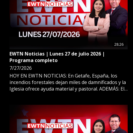
28:26
EWTN Noticias | Lunes 27 de julio 2026 |
Programa completo
7/27/2026
HOY EN EWTN NOTICIAS: En Getafe, España, los
incendios forestales dejan miles de damnificados y la
Iglesia ofrece ayuda material y pastoral. ADEMÁS: El
Parlamento en Honduras aprueba investigar oferta
de abortos por redes sociales y alertan que esta
práctica podría extenderse por América Latina. ESTO
Y MÁS EN EWTN NOTICIAS.